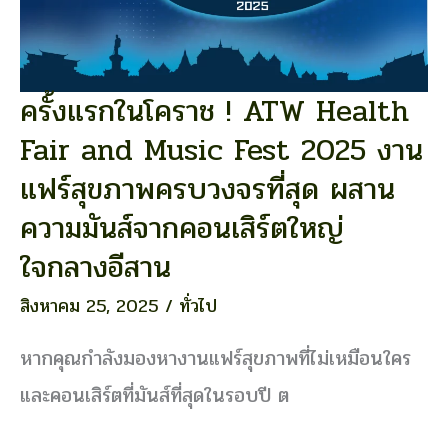
ครั้งแรกในโคราช ! ATW Health
ครั้ง
แรก
Fair and Music Fest 2025 งาน
ใน
โคราช
แฟร์สุขภาพครบวงจรที่สุด ผสาน
!
ความมันส์จากคอนเสิร์ตใหญ่
ATW
Health
ใจกลางอีสาน
Fair
and
สิงหาคม 25, 2025
/
ทั่วไป
Music
Fest
หากคุณกำลังมองหางานแฟร์สุขภาพที่ไม่เหมือนใคร
2025
และคอนเสิร์ตที่มันส์ที่สุดในรอบปี ต
งาน
แฟร์
สุขภาพ