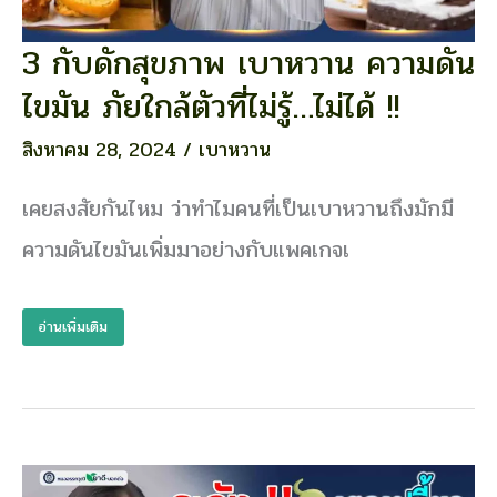
3 กับดักสุขภาพ เบาหวาน ความดัน
3
กับ
ไขมัน ภัยใกล้ตัวที่ไม่รู้…ไม่ได้ !!
ดัก
สุขภาพ
สิงหาคม 28, 2024
/
เบาหวาน
เบา
หวาน
เคยสงสัยกันไหม ว่าทำไมคนที่เป็นเบาหวานถึงมักมี
ความ
ดัน
ความดันไขมันเพิ่มมาอย่างกับแพคเกจเ
ไข
มัน
ภัย
อ่านเพิ่มเติม
ใกล้
ตัว
ที่
ไม่รู้…
ไม่
ได้