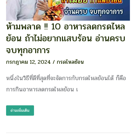
ห้ามพลาด !! 10 อาหารลดกรดไหล
ห้าม
พลาด
ย้อน ถ้าไม่อยากแสบร้อน อ่านครบ
!!
10
จบทุกอาการ
อาหาร
ลด
กรกฎาคม 12, 2024
/
กรดไหลย้อน
กรด
ไหล
หนึ่งในวิธีที่ดีที่สุดที่จะจัดการกับกรดไหลย้อนได้ ก็คือ
ย้อน
การกินอาหารลดกรดไหลย้อน เ
ถ้า
ไม่
อยาก
อ่านเพิ่มเติม
แสบ
ร้อน
อ่าน
ครบ