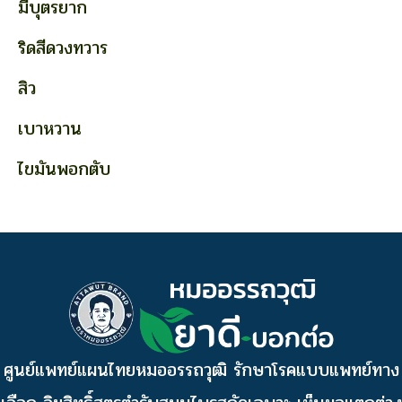
มีบุตรยาก
ริดสีดวงทวาร
สิว
เบาหวาน
ไขมันพอกตับ
ศูนย์แพทย์แผนไทยหมออรรถวุฒิ รักษาโรคแบบแพทย์ทาง