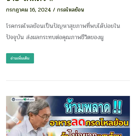
อก
ด้วย
กรกฎาคม 16, 2024
/
กรดไหลย้อน
สมุนไพร
รักษา
โรคกรดไหลย้อนเป็นปัญหาสุขภาพที่พบได้บ่อยใน
กรด
ปัจจุบัน ส่งผลกระทบต่อคุณภาพชีวิตของผู
ไหล
ย้อน
หา
อ่านเพิ่มเติม
ซื้อ
ง่าย
ใกล้
ตัว
!!