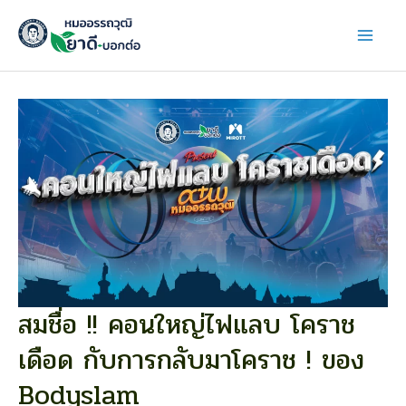
Skip
to
content
สมชื่อ !! คอนใหญ่ไฟแลบ โคราช
สม
ชื่อ
เดือด กับการกลับมาโคราช ! ของ
!!
คอน
Bodyslam
ใหญ่