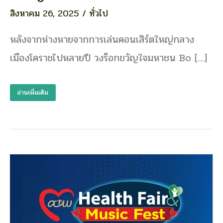
ไฟ
สิงหาคม 26, 2025
/
ทั่วไป
แลบ
โคราช
หลังจากห่างหายจากการเล่นคอนเสิร์ตใหญ่กลาง
เดือด
เมืองโคราชไปหลายปี วงร็อกขวัญใจมหาชน Bo […]
กับ
การก
ลับ
อ่านเพิ่มเติม
มา
โคราช
!
ของ
Bodyslam