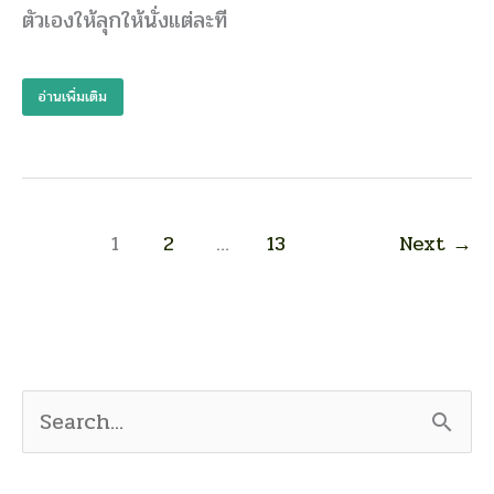
ตัวเองให้ลุกให้นั่งแต่ละที
อ่าน
ให้
จบ
อ่านเพิ่มเติม
รู้
ครบ
หาย
แน่นอน
!!
1
2
…
13
Next
→
S
e