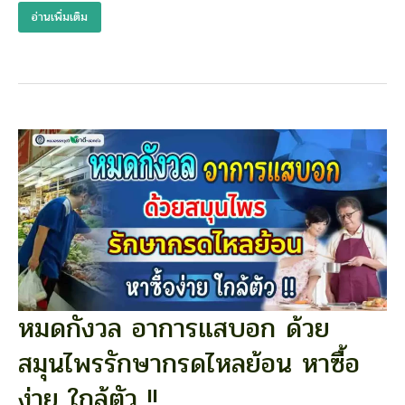
อ่านเพิ่มเติม
ที่
ไม่
ควร
ละเลย
!!
หมดกังวล อาการแสบอก ด้วย
หมด
กังวล
สมุนไพรรักษากรดไหลย้อน หาซื้อ
อาการ
แสบ
ง่าย ใกล้ตัว !!