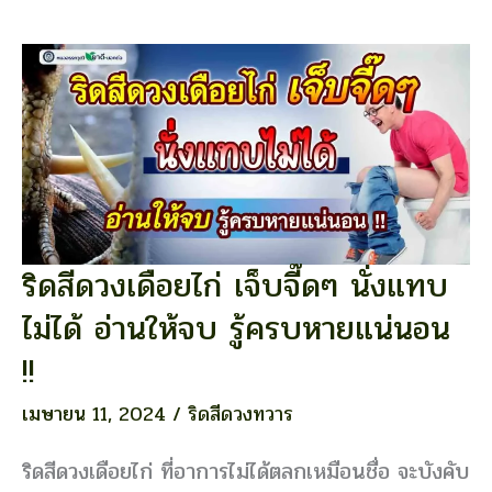
จบ
ทุก
อาการ
ริดสีดวงเดือยไก่ เจ็บจี๊ดๆ นั่งแทบ
ริดสีดวง
เดือย
ไม่ได้ อ่านให้จบ รู้ครบหายแน่นอน
ไก่
เจ็บ
!!
จี๊ดๆ
นั่ง
เมษายน 11, 2024
/
ริดสีดวงทวาร
แทบ
ไม่
ริดสีดวงเดือยไก่ ที่อาการไม่ได้ตลกเหมือนชื่อ จะบังคับ
ได้