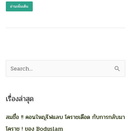
ดื่ม
อ่านเพิ่มเติม
แอลกอฮอล์
ก็
เป็น
ได้
S
e
a
เรื่องล่าสุด
r
c
สมชื่อ !! คอนใหญ่ไฟแลบ โคราชเดือด กับการกลับมา
h
โคราช ! ของ Bodyslam