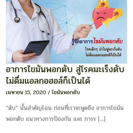
อาการไขมันพอกตับ สู่โรคมะเร็งตับ
อาการ
ไข
ไม่ดื่มแอลกอฮอล์ก็เป็นได้
มัน
พอก
เมษายน 15, 2020
/
ไขมันพอกตับ
ตับ
สู่
“ตับ” นั้นสำคัญไฉน ก่อนที่เราจะพูดถึง อาการไขมัน
โรค
มะเร็ง
พอกตับ แนวทางการป้องกัน และ การร […]
ตับ
ไม่