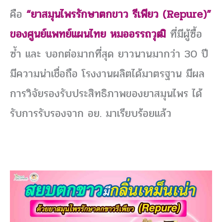
คือ
“ยาสมุนไพรรักษาตกขาว รีเพียว (Repure)”
ของศูนย์แพทย์แผนไทย หมออรรถวุฒิ
ที่มีผู้ซื้อ
ซ้ำ และ บอกต่อมากที่สุด ยาวนานมากว่า 30 ปี
มีความน่าเชื่อถือ โรงงานผลิตได้มาตรฐาน มีผล
การวิจัยรองรับประสิทธิภาพของยาสมุนไพร ได้
รับการรับรองจาก อย. มาเรียบร้อยแล้ว