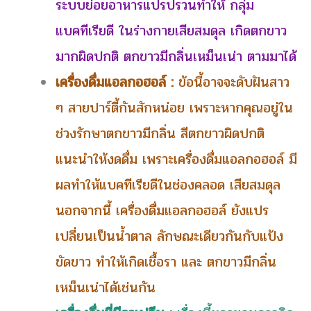
ระบบย่อยอาหารแปรปรวนทำให้ กลุ่ม
แบคทีเรียดี ในร่างกายเสียสมดุล เกิดตกขาว
มากผิดปกติ ตกขาวมีกลิ่นเหม็นเน่า ตามมาได้
เครื่องดื่มแอลกอฮอล์ :
ข้อนี้อาจจะดับฝันสาว
ๆ สายปาร์ตี้กันสักหน่อย เพราะหากคุณอยู่ใน
ช่วงรักษาตกขาวมีกลิ่น สีตกขาวผิดปกติ
แนะนำให้งดดื่ม เพราะเครื่องดื่มแอลกอฮอล์ มี
ผลทำให้แบคทีเรียดีในช่องคลอด เสียสมดุล
นอกจากนี้ เครื่องดื่มแอลกอฮอล์ ยังแปร
เปลี่ยนเป็นน้ำตาล ลักษณะเดียวกันกับแป้ง
ขัดขาว ทำให้เกิดเชื้อรา และ ตกขาวมีกลิ่น
เหม็นเน่าได้เช่นกัน