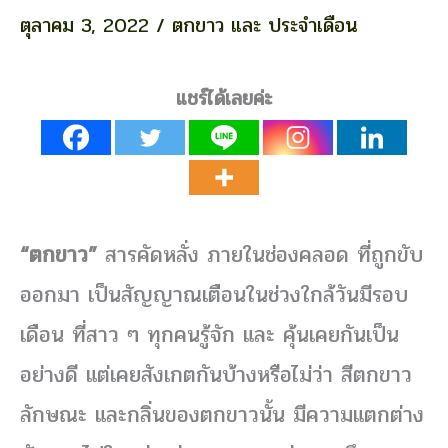
ตุลาคม 3, 2022
/
ตกขาว และ ประจำเดือน
แชร์ได้เลยค่ะ
“ตกขาว”
สารคัดหลั่ง ภายในช่องคลอด ที่ถูกขับ
ออกมา เป็นสัญญาณเตือนในช่วงใกล้วันมีรอบ
เดือน ที่สาว ๆ ทุกคนรู้จัก และ คุ้นเคยกันเป็น
อย่างดี แต่เคยสังเกตกันบ้างหรือไม่ว่า สีตกขาว
ลักษณะ และกลิ่นของตกขาวนั้น มีความแตกต่าง