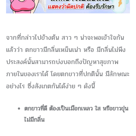
จากที่กล่าวไปข้างต้น สาว ๆ น่าจะพอเข้าใจกัน
แล้วว่า ตกขาวมีกลิ่นเหม็นเน่า หรือ มีกลิ่นไม่พึง
ประสงค์นั้นสามารถบ่งบอกถึงปัญหาสุขภาพ
ภายในของเราได้ โดยตกขาวที่ปกตินั้น มีลักษณะ
อย่างไร ซึ่งสังเกตกันได้ง่าย ๆ ดังนี้
ตกขาวที่ดี ต้องเป็นเมือกเหลว ใส หรือขาวขุ่น
ไม่มีกลิ่น