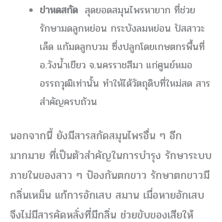
ข่าหดสกัด
สุดยอดสมุนไพรหายาก ที่ช่วย
รักษามดลูกหย่อน กระบังลมหย่อน ปัสสาวะ
เล็ด แก้มดลูกบวม ซึ่งปลูกโดยเกษตกรพื้นที่
อ.วังน้ำเขียว จ.นครราชสีมา แก่ศูนย์หมอ
อรรถวุฒิเท่านั้น ทำให้ได้วัตถุดิบที่ใหม่สด สาร
สำคัญครบถ้วน
นอกจากนี้ ยังมีสารสกัดสมุนไพรอื่น ๆ อีก
มากมาย ที่เป็นตัวสำคัญในการบำรุง รักษาระบบ
ภายในของสาว ๆ ป้องกันตกขาว รักษาตกขาวมี
กลิ่นเหม็น แก้การอักเสบ สมาน เมื่อหายอักเสบ
จึงไม่มีสารคัดหลั่งที่มีกลิ่น ช่วยขับของเสียให้