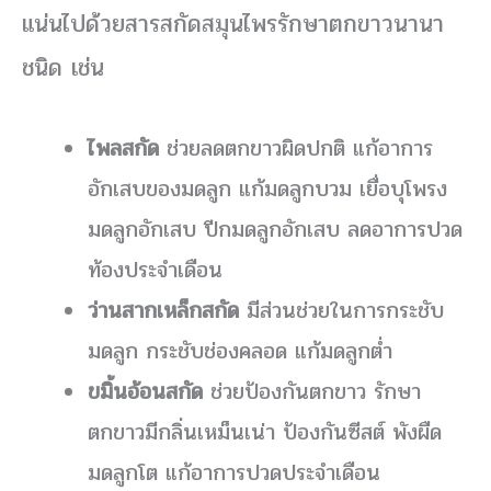
แน่นไปด้วยสารสกัดสมุนไพรรักษาตกขาวนานา
ชนิด เช่น
ไพลสกัด
ช่วยลดตกขาวผิดปกติ แก้อาการ
อักเสบของมดลูก แก้มดลูกบวม เยื่อบุโพรง
มดลูกอักเสบ ปีกมดลูกอักเสบ ลดอาการปวด
ท้องประจำเดือน
ว่านสากเหล็กสกัด
มีส่วนช่วยในการกระชับ
มดลูก กระชับช่องคลอด แก้มดลูกต่ำ
ขมิ้นอ้อนสกัด
ช่วยป้องกันตกขาว รักษา
ตกขาวมีกลิ่นเหม็นเน่า ป้องกันซีสต์ พังผืด
มดลูกโต แก้อาการปวดประจำเดือน