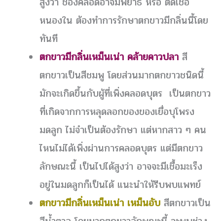
สูงว่า ช่องคลอดอาจมีพยาธิ หรือ ติดเชื้อ
หนองใน ต้องทำการรักษาตกขาวมีกลิ่นนี้โดย
ทันที
ตกขาวมีกลิ่นเหม็นเน่า คล้ายคาวปลา
สี
ตกขาวเป็นสีชมพู โดยส่วนมากตกขาวชนิดนี้
มักจะเกิดขึ้นกับผู้ที่เพิ่งคลอดบุตร เป็นตกขาว
ที่เกิดจากการหลุดลอกของของเยื่อบุโพรง
มดลูก ไม่จำเป็นต้องรักษา แต่หากสาว ๆ คน
ไหนไม่ได้เพิ่งผ่านการคลอดบุตร แต่มีตกขาว
ลักษณะนี้ เป็นไปได้สูงว่า อาจจะมีเชื้อมะเร็ง
อยู่ในมดลูกก็เป็นได้ แนะนำให้รีบพบแพทย์
ตกขาวมีกลิ่นเหม็นเน่า เหม็นอับ
สีตกขาวเป็น