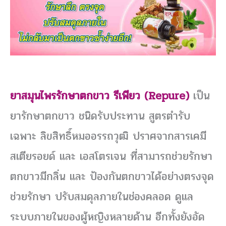
ยาสมุนไพรรักษาตกขาว รีเพียว (Repure)
เป็น
ยารักษาตกขาว ชนิดรับประทาน สูตรตำรับ
เฉพาะ ลิขสิทธิ์หมออรรถวุฒิ ปราศจากสารเคมี
สเตียรอยด์ และ เอสโตรเจน ที่สามารถช่วยรักษา
ตกขาวมีกลิ่น และ ป้องกันตกขาวได้อย่างตรงจุด
ช่วยรักษา ปรับสมดุลภายในช่องคลอด ดูแล
ระบบภายในของผู้หญิงหลายด้าน อีกทั้งยังอัด