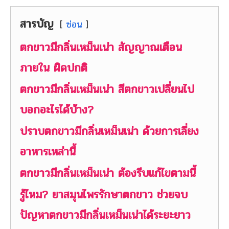
สารบัญ
ซ่อน
ตกขาวมีกลิ่นเหม็นเน่า สัญญาณเตือน
ภายใน ผิดปกติ
ตกขาวมีกลิ่นเหม็นเน่า สีตกขาวเปลี่ยนไป
บอกอะไรได้บ้าง?
ปราบตกขาวมีกลิ่นเหม็นเน่า ด้วยการเลี่ยง
อาหารเหล่านี้
ตกขาวมีกลิ่นเหม็นเน่า ต้องรีบแก้ไขตามนี้
รู้ไหม? ยาสมุนไพรรักษาตกขาว ช่วยจบ
ปัญหาตกขาวมีกลิ่นเหม็นเน่าได้ระยะยาว