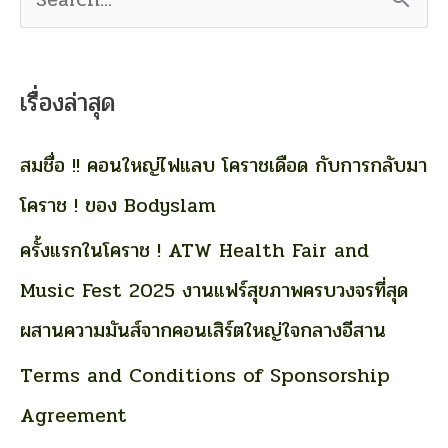
S
e
a
เรื่องล่าสุด
r
c
สมชื่อ !! คอนใหญ่ไฟแลบ โคราชเดือด กับการกลับมา
h
โคราช ! ของ Bodyslam
f
ครั้งแรกในโคราช ! ATW Health Fair and
o
Music Fest 2025 งานแฟร์สุขภาพครบวงจรที่สุด
r
ผสานความมันส์จากคอนเสิร์ตใหญ่ใจกลางอีสาน
:
Terms and Conditions of Sponsorship
Agreement