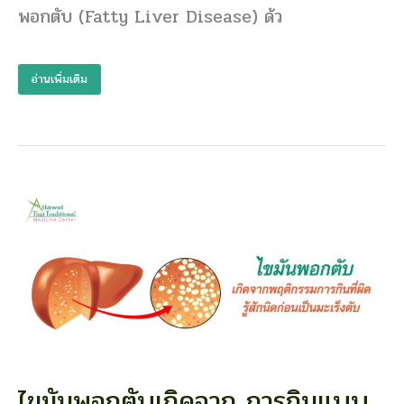
ใด?
พอกตับ (Fatty Liver Disease) ด้ว
เป็น
แล้ว
ตับ
อ่านเพิ่มเติม
แข็ง
ได้
จริง
หรือ?
ไขมันพอกตับเกิดจาก การกินแบบ
ไข