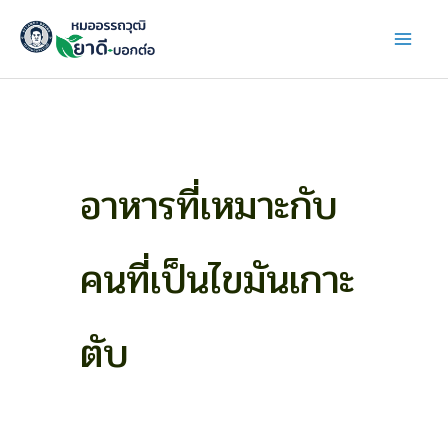
Skip
to
content
อาหารที่เหมาะกับ
คนที่เป็นไขมันเกาะ
ตับ