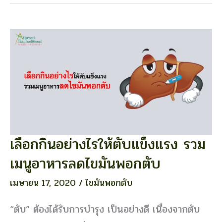
เลือกกินอย่างไรให้ตับแข็งแรง รวม
เลือก
กิน
เมนูอาหารลดไขมันพอกตับ
อย่างไร
ให้
เมษายน 17, 2020
/
ไขมันพอกตับ
ตับ
แข็ง
“ตับ” ต้องได้รับการบำรุง เป็นอย่างดี เนื่องจากตับ
แรง