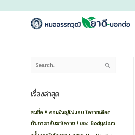
Skip
to
content
S
e
a
เรื่องล่าสุด
r
c
สมชื่อ !! คอนใหญ่ไฟแลบ โคราชเดือด
h
กับการกลับมาโคราช ! ของ Bodyslam
f