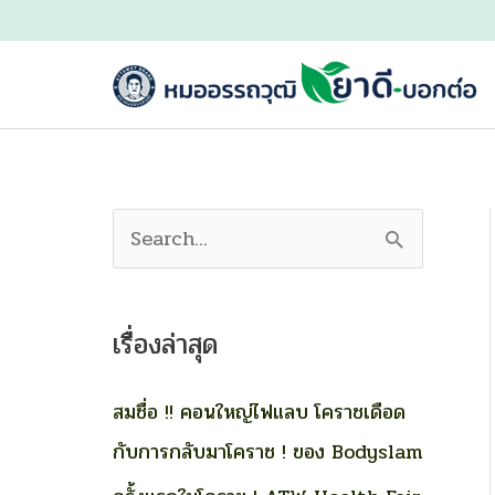
Skip
to
content
S
e
a
เรื่องล่าสุด
r
c
สมชื่อ !! คอนใหญ่ไฟแลบ โคราชเดือด
h
กับการกลับมาโคราช ! ของ Bodyslam
f